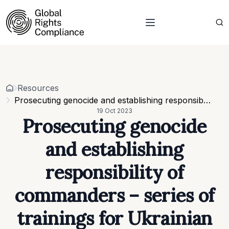
About Us
Who we are
Projects
Our team
Resources
Related organisations
Events
Resources
Strategic Pillars & Cross Cutting Thematic Hubs
Contacts
Prosecuting genocide and establishing responsibility of commanders – series of trainings for Ukrainian prosecutors and investigators launched
Annual Reports
19 Oct 2023
Work with us
Prosecuting genocide
Our vacancies
Requests
and establishing
Requests for proposals
responsibility of
commanders – series of
trainings for Ukrainian