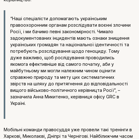
“Наші спеціалісти допомагають українським
правоохоронним органам розслідувати воєнні злочини
Росії, і ми бачимо певні закономірності. Чимало
задокументованих інцидентів мають ознаки знищення
українських громадян та національної ідентичності та
потребують розслідування щодо геноциду. Тому
дуже важливо, щоб рослідування проводились
якомога ефективніше від самого початку, аби у
майбутньому ми могли належним чином оцінити
справжню природу та мету цих систематичних
звірств на шляху до притягнення до відповідальності
вищого військово-політичного керівницта Росії”, –
зазначила Анна Микитенко, керівниця офісу GRC в
Україні.
Мобільні команди правосуддя уже провели такі тренінги в
Харкові, Миколаєві, Дніпрі та Чернігові. Найбілижчим часом