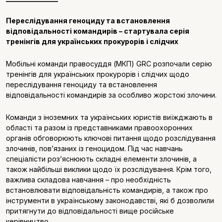
Переслідування геноциду та встановлення
відповідальності командирів – стартувала серія
тренінгів для українських прокурорів і слідчих
Мобільні команди правосуддя (МКП) GRC розпочали серію
тренінгів для українських прокурорів і слідчих щодо
переслідування геноциду та встановлення
відповідальності командирів за особливо жорстокі злочини.
Команди з іноземних та українських юристів виїжджають в
області та разом із представниками правоохоронних
органів обговорюють ключові питання щодо розслідування
злочинів, пов’язаних із геноцидом. Під час навчань
спеціалісти роз’яснюють складні елементи злочинів, а
також найбільші виклики щодо їх розслідування. Крім того,
важлива складова навчання – про необхідність
встановлювати відповідальність командирів, а також про
інструменти в українському законодавстві, які б дозволили
притягнути до відповідальності вище російське
керівництво.