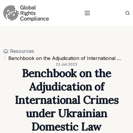
About Us
Who we are
Projects
Our team
Resources
Related organisations
Events
Resources
Strategic Pillars & Cross Cutting Thematic Hubs
Contacts
Benchbook on the Adjudication of International Crimes under Ukrainian Domestic Law
Annual Reports
23 Jun 2023
Work with us
Benchbook on the
Our vacancies
Requests
Adjudication of
Requests for proposals
International Crimes
under Ukrainian
Domestic Law