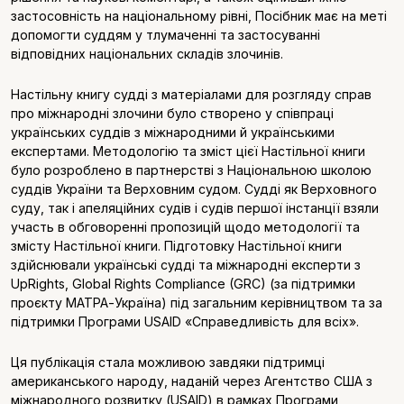
застосовність на національному рівні, Посібник має на меті
допомогти суддям у тлумаченні та застосуванні
відповідних національних складів злочинів.
Настільну книгу судді з матеріалами для розгляду справ
про міжнародні злочини було створено у співпраці
українських суддів з міжнародними й українськими
експертами. Методологію та зміст цієї Настільної книги
було розроблено в партнерстві з Національною школою
суддів України та Верховним cудом. Судді як Верховного
cуду, так і апеляційних судів і судів першої інстанції взяли
участь в обговоренні пропозицій щодо методології та
змісту Настільної книги. Підготовку Настільної книги
здійснювали українські судді та міжнародні експерти з
UpRights, Global Rights Compliance (GRC) (за підтримки
проєкту МАТРА-Україна) під загальним керівництвом та за
підтримки Програми USAID «Справедливість для всіх».
Ця публікація стала можливою завдяки підтримці
американського народу, наданій через Агентство США з
міжнародного розвитку (USAID) в рамках Програми