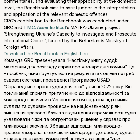
commentaries, and evaluating their applicability at the domestic
level, the Benchbook aims to assist judges in the interpretation
and application of the relevant domestic offences.
GRC’s contribution to the Benchbook was conducted under
GRC and
T.M.C. Asser Instituut
‘s MATRA-Ukraine project
‘Strengthening Ukraine’s Capacity to Investigate and Prosecute
International Crimes’, funded by the Netherlands Ministry of
Foreign Affairs.
Download the Benchbook in English here
Команда GRC презентувала “Настільну книгу судді:
матеріали для розгляду справ про міжнародні злочини”. Це
– посібник, який ґрунтується на результатах оцінки потреб
судової системи, проведеної Програмою USAID
“Справедливе правосуддя для всіх” у липні 2022 року. Він
покликаний сприяти притягненню до відповідальності за
міжнародні злочини в Україні шляхом надання підтримки
суддям та судовим процесам на національному рівні,
зміцнення правової бази та підвищення спроможності судів
ухвалювати якісні та обґрунтовані рішення у справах про
міжнародні злочини. Зібравши відповідні міжнародно-
правові джерела, включаючи міжнародні договори, судові
рішення та наукові коментарі, а також оцінивши їхню