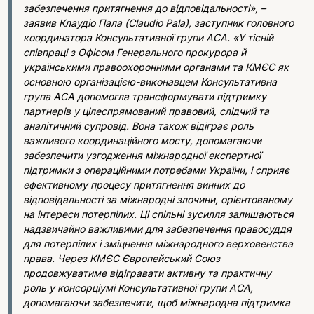
забезпечення притягнення до відповідальності», –
заявив Клаудіо Пала (Claudio Pala), заступник головного
координатора Консультативної групи ACA. «У тісній
співпраці з Офісом Генерального прокурора й
українськими правоохоронними органами та КМЄС як
основною організацією-виконавцем Консультативна
група ACA допомогла трансформувати підтримку
партнерів у цілеспрямований правовий, слідчий та
аналітичний супровід. Вона також відіграє роль
важливого координаційного мосту, допомагаючи
забезпечити узгодження міжнародної експертної
підтримки з операційними потребами України, і сприяє
ефективному процесу притягнення винних до
відповідальності за міжнародні злочини, орієнтованому
на інтереси потерпілих. Ці спільні зусилля залишаються
надзвичайно важливими для забезпечення правосуддя
для потерпілих і зміцнення міжнародного верховенства
права. Через КМЄС Європейський Союз
продовжуватиме відігравати активну та практичну
роль у консорціумі Консультативної групи ACA,
допомагаючи забезпечити, щоб міжнародна підтримка