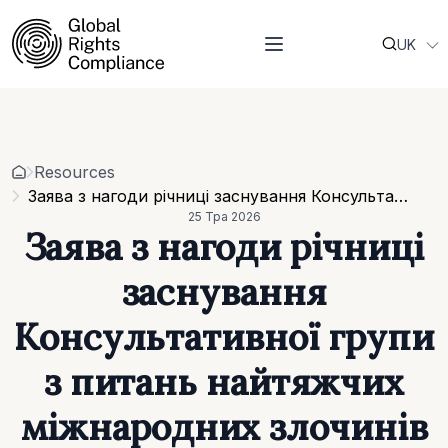
UK
About Us
EN
Who we are
Projects
Our team
Resources
Related organisations
Events
Resources
Strategic Pillars & Cross Cutting Thematic Hubs
Contacts
Заява з нагоди річниці заснування Консультативної групи з питань найтяжчих міжнародних злочинів для України (Atrocity Crimes Advisory Group for Ukraine)
Annual Reports
25 Тра 2026
Work with us
Заява з нагоди річниці
Our vacancies
Requests
заснування
Requests for proposals
Консультативної групи
з питань найтяжчих
міжнародних злочинів