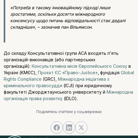
«Потреба в такому інноваційному підході лише
зростатиме, оскільки досягти міжнародного
консенсусу щодо питань відповідальності стає дедалі
складніше», – зазначив пан Вільямсон.
До складу Консультативної групи ACA входять п’ять
організацій-виконавців (або партнерських
організацій):
Консультативна місія Європейського Союзу
в
Україні (КМЄС),
Проєкт ЄС «Право-Justice»
, фундація
Global
Rights Compliance
(GRC),
Міжнародна ініціатива з
кримінального правосуддя
(ICJI) при юридичному
факультеті Джорджтаунського університету й
Міжнародна
організація права розвитку
(IDLO).
Поділитись статтею у соц.мережах