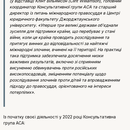
(у відставці) Клінт Вільямсон (Clint Williamson), головний
координатор Консультативної групи ACA та старший
директор із питань міжнародного правосуддя в Центрі
юридичного факультету Джорджтаунського
університету. «Уперше три великі держави об’єднали
зусилля для підтримки країни, що перебуває у стані
війни, коли ця країна проводить розслідування та
притягує винних до відповідальності за найтяжчі
міжнародні злочини, вчинені на її території. На практиці
така підтримка забезпечила досягнення низки
важливих результатів, включно зі сприянням
висуненню обвинувачень проти російських
високопосадовців, зміцненням потенціалу щодо
розслідування злочинів проти дітей та впровадженням
підходу до правосуддя, орієнтованого на інтереси
потерпілих».
Із початку своєї діяльності у 2022 році Консультативна
група ACA: