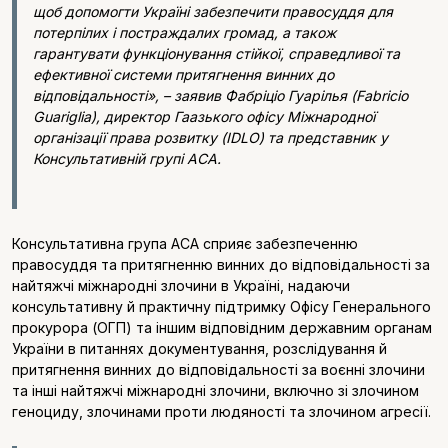
щоб допомогти Україні забезпечити правосуддя для
потерпілих і постраждалих громад, а також
гарантувати функціонування стійкої, справедливої та
ефективної системи притягнення винних до
відповідальності», – заявив Фабріціо Гуарілья (Fabricio
Guariglia), директор Гаазького офісу Міжнародної
організації права розвитку (IDLO) та представник у
Консультативній групі ACA.
Консультативна група ACA сприяє забезпеченню
правосуддя та притягненню винних до відповідальності за
найтяжчі міжнародні злочини в Україні, надаючи
консультативну й практичну підтримку Офісу Генерального
прокурора (ОГП) та іншим відповідним державним органам
України в питаннях документування, розслідування й
притягнення винних до відповідальності за воєнні злочини
та інші найтяжчі міжнародні злочини, включно зі злочином
геноциду, злочинами проти людяності та злочином агресії.