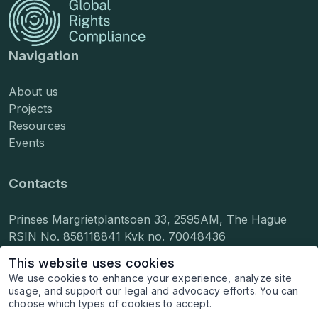
Navigation
About us
Projects
Resources
Events
Contacts
Prinses Margrietplantsoen 33, 2595AM, The Hague
RSIN No. 858118841 Kvk no. 70048436
info@grcompliance.org
This website uses cookies
press@grcompliance.org
We use cookies to enhance your experience, analyze site
hr@grcompliance.org
usage, and support our legal and advocacy efforts. You can
choose which types of cookies to accept.
© 2026 Global Rights Compliance, Inc. All rights